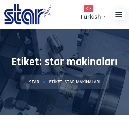
Skip
to
Turkish
▼
content
Etiket:
star makinaları
STAR
ETIKET: STAR MAKINALARI