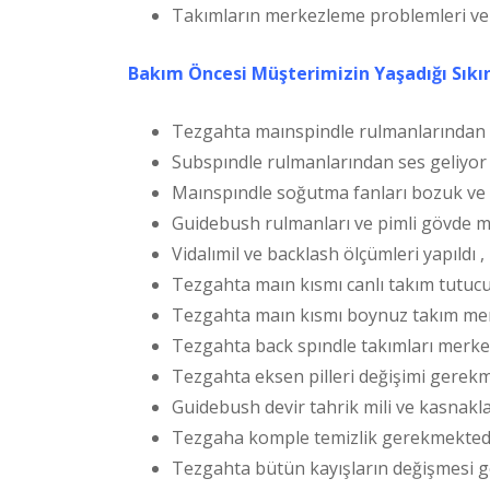
Takımların merkezleme problemleri ve 
Bakım Öncesi Müşterimizin Yaşadığı Sıkın
Tezgahta maınspindle rulmanlarından s
Subspındle rulmanlarından ses geliyor 
Maınspındle soğutma fanları bozuk ve 
Guidebush rulmanları ve pimli gövde mi
Vidalımil ve backlash ölçümleri yapıldı 
Tezgahta maın kısmı canlı takım tutucu
Tezgahta maın kısmı boynuz takım merke
Tezgahta back spındle takımları merkezli
Tezgahta eksen pilleri değişimi gerekme
Guidebush devir tahrik mili ve kasnakl
Tezgaha komple temizlik gerekmektedi
Tezgahta bütün kayışların değişmesi ge