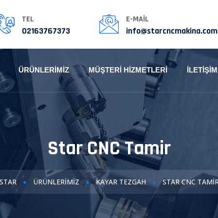
TEL
E-MAIL
02163767373
info@starcncmakina.com
ÜRÜNLERIMIZ
MÜŞTERI HIZMETLERI
İLETIŞIM
Star CNC Tamir
STAR
ÜRÜNLERIMIZ
KAYAR TEZGAH
STAR CNC TAMI