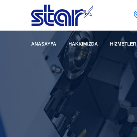
Skip
to
content
ANASAYFA
HAKKIMIZDA
HIZMETLER