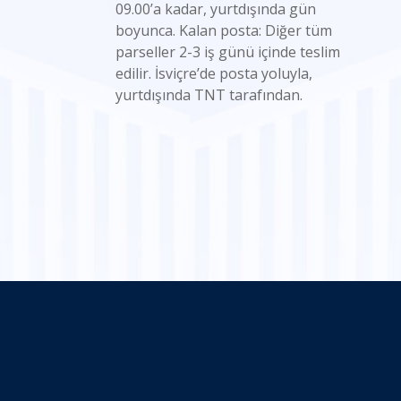
09.00’a kadar, yurtdışında gün
boyunca. Kalan posta: Diğer tüm
parseller 2-3 iş günü içinde teslim
edilir. İsviçre’de posta yoluyla,
yurtdışında TNT tarafından.