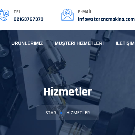
TEL
E-MAIL
02163767373
info@starcncmakina.com
ÜRÜNLERIMIZ
MÜŞTERI HIZMETLERI
İLETIŞIM
Hizmetler
STAR
HIZMETLER