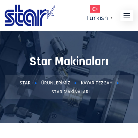
Skip
to
Turkish
▼
content
Star Makinaları
STAR
ÜRÜNLERIMIZ
KAYAR TEZGAH
STAR MAKINALARI