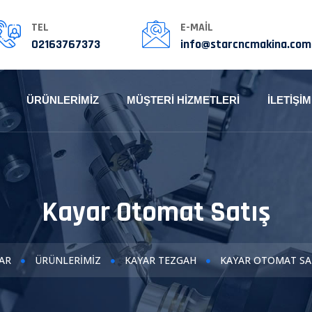
TEL
E-MAIL
02163767373
info@starcncmakina.com
ÜRÜNLERIMIZ
MÜŞTERI HIZMETLERI
İLETIŞIM
Kayar Otomat Satış
AR
ÜRÜNLERIMIZ
KAYAR TEZGAH
KAYAR OTOMAT SA