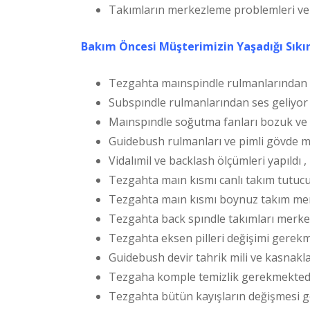
Takımların merkezleme problemleri ve 
Bakım Öncesi Müşterimizin Yaşadığı Sıkın
Tezgahta maınspindle rulmanlarından s
Subspındle rulmanlarından ses geliyor 
Maınspındle soğutma fanları bozuk ve 
Guidebush rulmanları ve pimli gövde mi
Vidalımil ve backlash ölçümleri yapıldı 
Tezgahta maın kısmı canlı takım tutucu
Tezgahta maın kısmı boynuz takım merke
Tezgahta back spındle takımları merkezli
Tezgahta eksen pilleri değişimi gerekme
Guidebush devir tahrik mili ve kasnakl
Tezgaha komple temizlik gerekmektedi
Tezgahta bütün kayışların değişmesi ge