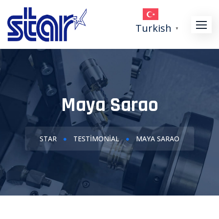
Skip
to
Turkish
▼
content
Maya Sarao
STAR
TESTIMONIAL
MAYA SARAO