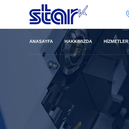
Skip
to
content
ANASAYFA
HAKKIMIZDA
HIZMETLER