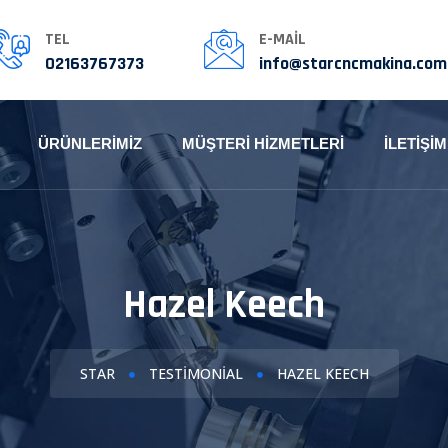
TEL
E-MAIL
02163767373
info@starcncmakina.com
ÜRÜNLERIMIZ
MÜŞTERI HIZMETLERI
İLETIŞIM
Hazel Keech
STAR
TESTIMONIAL
HAZEL KEECH