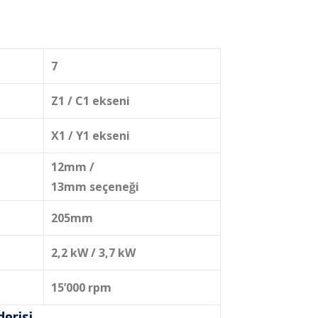
7
Z1 / C1 ekseni
X1 / Y1 ekseni
12mm /
13mm seçeneği
205mm
2,2 kW / 3,7 kW
15’000 rpm
derisi