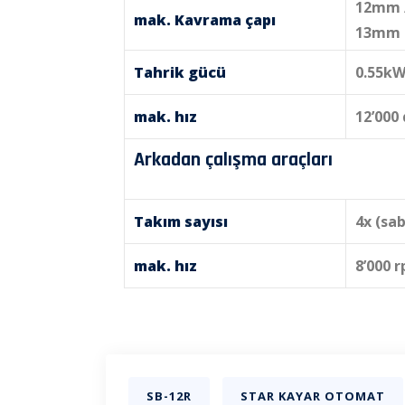
12mm 
mak. Kavrama çapı
13mm 
Tahrik gücü
0.55kW
mak. hız
12’000
Arkadan çalışma araçları
Takım sayısı
4x (sab
mak. hız
8’000 
SB-12R
STAR KAYAR OTOMAT