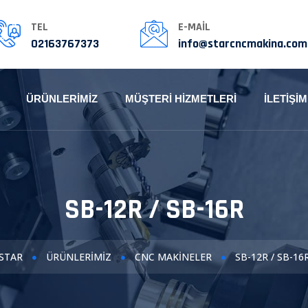
TEL
E-MAIL
02163767373
info@starcncmakina.com
ÜRÜNLERIMIZ
MÜŞTERI HIZMETLERI
İLETIŞIM
SB-12R / SB-16R
STAR
ÜRÜNLERIMIZ
CNC MAKINELER
SB-12R / SB-16