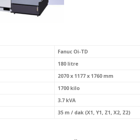
Fanuc Oi-TD
180 litre
2070 x 1177 x 1760 mm
1700 kilo
3.7 kVA
35 m / dak (X1, Y1, Z1, X2, Z2)