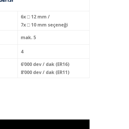
6x □ 12 mm /
7x □ 10 mm seçeneği
mak. 5
4
6’000 dev / dak (ER16)
8’000 dev / dak (ER11)