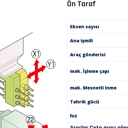
Ön Taraf
Eksen sayısı
Ana işmili
Araç gönderisi
mak. İşleme çapı
mak. Mesnetli inme
Tahrik gücü
hız
Araçlar Çete aracı gön