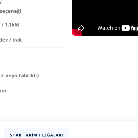
/
seçeneği
 / 1.1kW
 dev / dak
it veya tahrikli)
rpm
STAR TAKIM TEZĞALARI