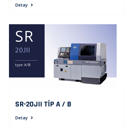
Detay
SR-20JII TİP A / B
Detay