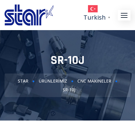
Turkish
▼
SR-10J
STAR
ÜRÜNLERIMIZ
CNC MAKINELER
SR-10J