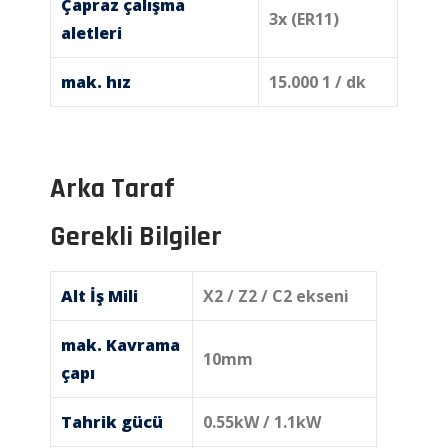
Çapraz çalışma
3x (ER11)
aletleri
mak. hız
15.000 1 / dk
Arka Taraf
Gerekli Bilgiler
Alt İş Mili
X2 / Z2 / C2 ekseni
mak. Kavrama
10mm
çapı
Tahrik gücü
0.55kW / 1.1kW