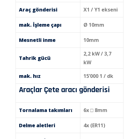
Araç gönderisi
X1 / Y1 ekseni
mak. İşleme çapı
Ø 10mm
Mesnetli inme
10mm
2,2 kW / 3,7
Tahrik gücü
kW
mak. hız
15’000 1 / dk
Araçlar Çete aracı gönderisi
Tornalama takımları
6x □ 8mm
Delme aletleri
4x (ER11)