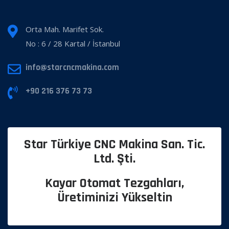
Orta Mah. Marifet Sok.
No : 6 / 28 Kartal / İstanbul
info@starcncmakina.com
+90 216 376 73 73
Star Türkiye CNC Makina San. Tic.
Ltd. Şti.
Kayar Otomat Tezgahları,
Üretiminizi Yükseltin