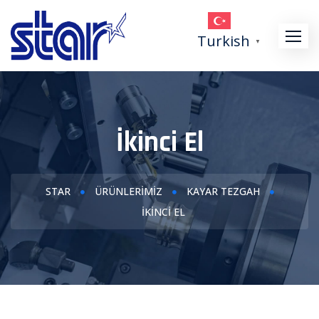
Skip
to
Turkish
▼
content
İkinci El
STAR
ÜRÜNLERIMIZ
KAYAR TEZGAH
İKINCI EL