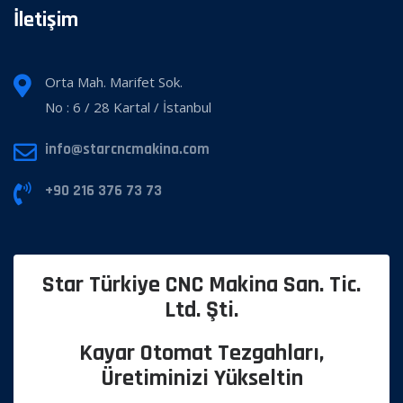
İletişim
Orta Mah. Marifet Sok.
No : 6 / 28 Kartal / İstanbul
info@starcncmakina.com
+90 216 376 73 73
Star Türkiye CNC Makina San. Tic.
Ltd. Şti.
Kayar Otomat Tezgahları,
Üretiminizi Yükseltin