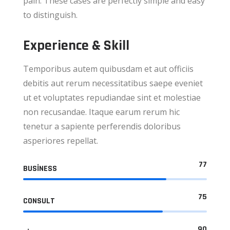
pain. These cases are perfectly simple and easy
to distinguish.
Experience & Skill
Temporibus autem quibusdam et aut officiis
debitis aut rerum necessitatibus saepe eveniet
ut et voluptates repudiandae sint et molestiae
non recusandae. Itaque earum rerum hic
tenetur a sapiente perferendis doloribus
asperiores repellat.
77
BUSINESS
75
CONSULT
90