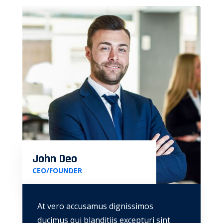
John Deo
CEO/FOUNDER
At vero accusamus dignissimos
ducimus qui blanditiis excepturi sint