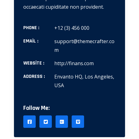
occaecati cupiditate non provident.
PHONE :
+12 (3) 456 000
EMAIL :
support@themecrafter.co
m
WEBSITE :
http://finans.com
ADDRESS :
Envanto HQ, Los Angeles,
USA
Follow Me: