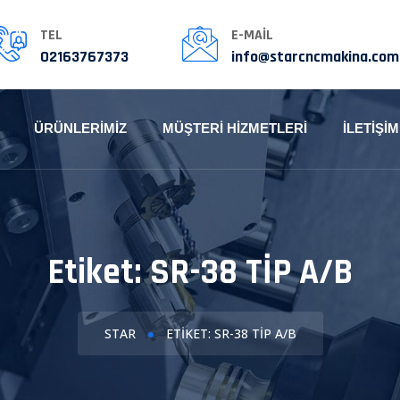
TEL
E-MAIL
02163767373
info@starcncmakina.com
ÜRÜNLERIMIZ
MÜŞTERI HIZMETLERI
İLETIŞIM
Etiket:
SR-38 TİP A/B
STAR
ETIKET: SR-38 TİP A/B