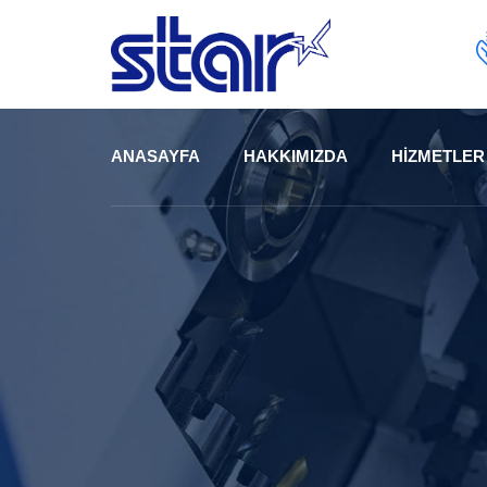
Skip
to
content
ANASAYFA
HAKKIMIZDA
HIZMETLER