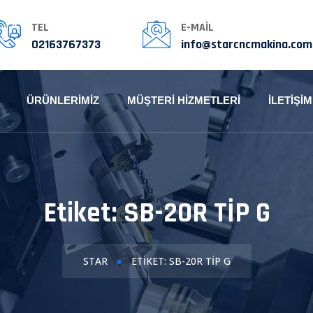
TEL
E-MAIL
02163767373
info@starcncmakina.com
ÜRÜNLERIMIZ
MÜŞTERI HIZMETLERI
İLETIŞIM
Etiket:
SB-20R TİP G
STAR
ETIKET: SB-20R TİP G