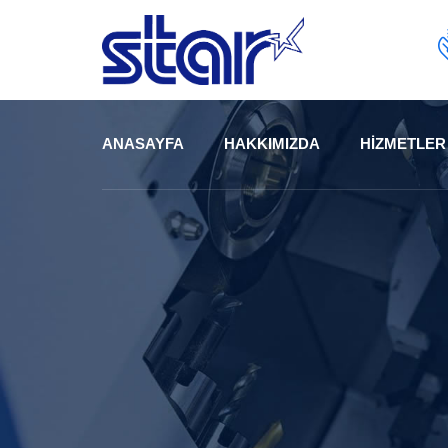
Skip
to
content
ANASAYFA
HAKKIMIZDA
HIZMETLER