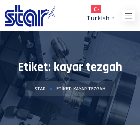
Skip
to
Turkish
▼
content
Etiket:
kayar tezgah
STAR
ETIKET: KAYAR TEZGAH